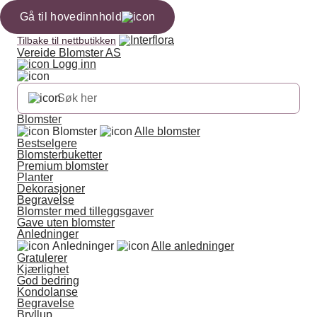
Gå til hovedinnhold
Tilbake til nettbutikken
Vereide Blomster AS
Logg inn
Blomster
Blomster
Alle blomster
Bestselgere
Blomsterbuketter
Premium blomster
Planter
Dekorasjoner
Begravelse
Blomster med tilleggsgaver
Gave uten blomster
Anledninger
Anledninger
Alle anledninger
Gratulerer
Kjærlighet
God bedring
Kondolanse
Begravelse
Bryllup