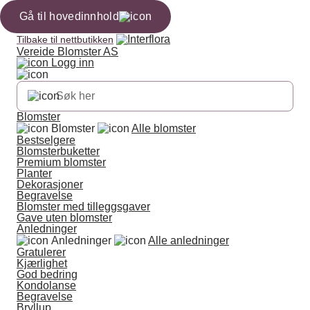
Gå til hovedinnhold
Tilbake til nettbutikken
Vereide Blomster AS
Logg inn
Blomster
Blomster
Alle blomster
Bestselgere
Blomsterbuketter
Premium blomster
Planter
Dekorasjoner
Begravelse
Blomster med tilleggsgaver
Gave uten blomster
Anledninger
Anledninger
Alle anledninger
Gratulerer
Kjærlighet
God bedring
Kondolanse
Begravelse
Bryllup