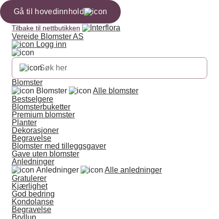
Gå til hovedinnhold
Tilbake til nettbutikken
Vereide Blomster AS
Logg inn
Blomster
Blomster
Alle blomster
Bestselgere
Blomsterbuketter
Premium blomster
Planter
Dekorasjoner
Begravelse
Blomster med tilleggsgaver
Gave uten blomster
Anledninger
Anledninger
Alle anledninger
Gratulerer
Kjærlighet
God bedring
Kondolanse
Begravelse
Bryllup