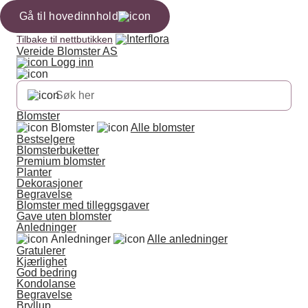
Gå til hovedinnhold
Tilbake til nettbutikken
Vereide Blomster AS
Logg inn
Blomster
Blomster
Alle blomster
Bestselgere
Blomsterbuketter
Premium blomster
Planter
Dekorasjoner
Begravelse
Blomster med tilleggsgaver
Gave uten blomster
Anledninger
Anledninger
Alle anledninger
Gratulerer
Kjærlighet
God bedring
Kondolanse
Begravelse
Bryllup