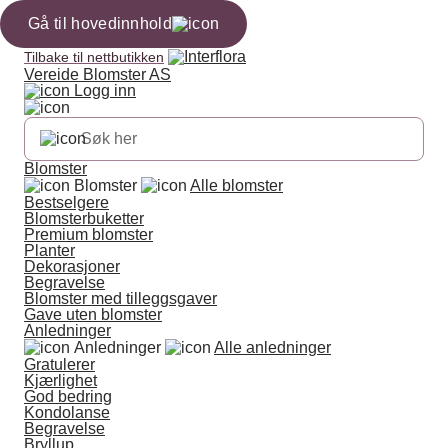
Gå til hovedinnhold
Tilbake til nettbutikken
Vereide Blomster AS
Logg inn
Blomster
Blomster
Alle blomster
Bestselgere
Blomsterbuketter
Premium blomster
Planter
Dekorasjoner
Begravelse
Blomster med tilleggsgaver
Gave uten blomster
Anledninger
Anledninger
Alle anledninger
Gratulerer
Kjærlighet
God bedring
Kondolanse
Begravelse
Bryllup