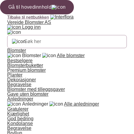
Gå til hovedinnhold
Tilbake til nettbutikken
Vereide Blomster AS
Logg inn
Blomster
Blomster
Alle blomster
Bestselgere
Blomsterbuketter
Premium blomster
Planter
Dekorasjoner
Begravelse
Blomster med tilleggsgaver
Gave uten blomster
Anledninger
Anledninger
Alle anledninger
Gratulerer
Kjærlighet
God bedring
Kondolanse
Begravelse
Bryllup