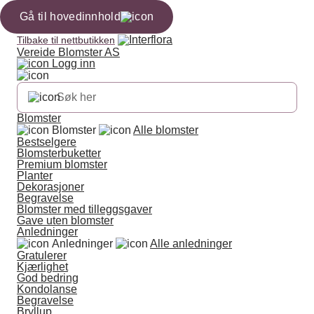
Gå til hovedinnhold
Tilbake til nettbutikken
Vereide Blomster AS
Logg inn
Blomster
Blomster
Alle blomster
Bestselgere
Blomsterbuketter
Premium blomster
Planter
Dekorasjoner
Begravelse
Blomster med tilleggsgaver
Gave uten blomster
Anledninger
Anledninger
Alle anledninger
Gratulerer
Kjærlighet
God bedring
Kondolanse
Begravelse
Bryllup