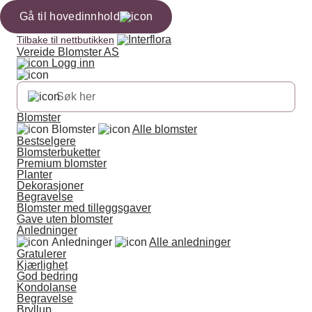
Gå til hovedinnhold
Tilbake til nettbutikken
Vereide Blomster AS
Logg inn
Blomster
Blomster
Alle blomster
Bestselgere
Blomsterbuketter
Premium blomster
Planter
Dekorasjoner
Begravelse
Blomster med tilleggsgaver
Gave uten blomster
Anledninger
Anledninger
Alle anledninger
Gratulerer
Kjærlighet
God bedring
Kondolanse
Begravelse
Bryllup