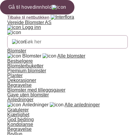
Gå til hovedinnhold
Tilbake til nettbutikken
Vereide Blomster AS
Logg inn
Blomster
Blomster
Alle blomster
Bestselgere
Blomsterbuketter
Premium blomster
Planter
Dekorasjoner
Begravelse
Blomster med tilleggsgaver
Gave uten blomster
Anledninger
Anledninger
Alle anledninger
Gratulerer
Kjærlighet
God bedring
Kondolanse
Begravelse
Bryllup