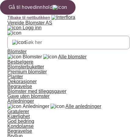
Gå til hovedinnhold
Tilbake til nettbutikken
Vereide Blomster AS
Logg inn
Blomster
Blomster
Alle blomster
Bestselgere
Blomsterbuketter
Premium blomster
Planter
Dekorasjoner
Begravelse
Blomster med tilleggsgaver
Gave uten blomster
Anledninger
Anledninger
Alle anledninger
Gratulerer
Kjærlighet
God bedring
Kondolanse
Begravelse
Bryllup