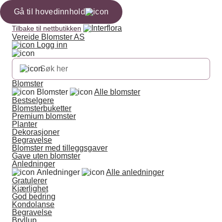
Gå til hovedinnhold
Tilbake til nettbutikken
Vereide Blomster AS
Logg inn
Blomster
Blomster
Alle blomster
Bestselgere
Blomsterbuketter
Premium blomster
Planter
Dekorasjoner
Begravelse
Blomster med tilleggsgaver
Gave uten blomster
Anledninger
Anledninger
Alle anledninger
Gratulerer
Kjærlighet
God bedring
Kondolanse
Begravelse
Bryllup